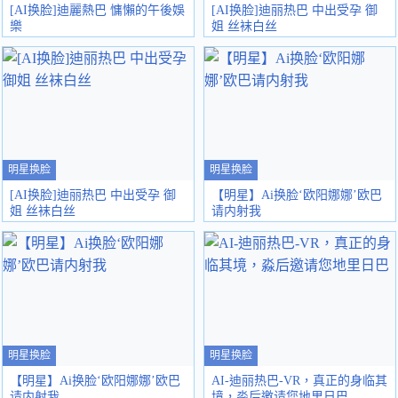
[AI换脸]迪麗熱巴 慵懶的午後娛
[AI换脸]迪丽热巴 中出受孕 御
樂
姐 丝袜白丝
明星换脸
明星换脸
[AI换脸]迪丽热巴 中出受孕 御
【明星】Ai换脸‘欧阳娜娜’欧巴
姐 丝袜白丝
请内射我
明星换脸
明星换脸
【明星】Ai换脸‘欧阳娜娜’欧巴
AI-迪丽热巴-VR，真正的身临其
请内射我
境，淼后邀请您地里日巴