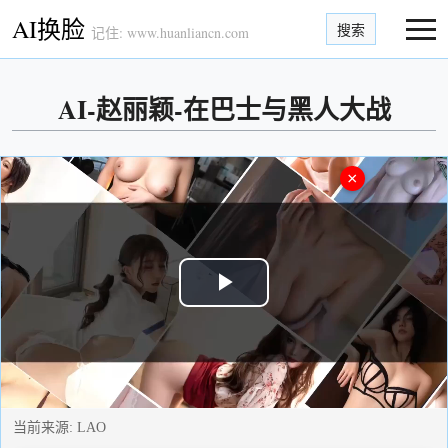
AI换脸
搜索
记住: www.huanliancn.com
AI-赵丽颖-在巴士与黑人大战
×
Play
Video
当前来源:
LAO