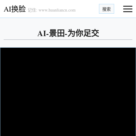
AI换脸
搜索
记住: www.huanliancn.com
AI-景田-为你足交