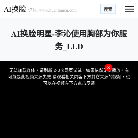
AI换脸
搜索
记住: www.huanliancn.com
AI换脸明星-李沁使用胸部为你服
务_LLD
This
is
×
a
无法加载媒体，请刷新 2-3次网页试试，如果依然无法播放，有
modal
window.
可能是此视频来源失效.请观看相关内容下方其它来源的视频，也
可以在视频左下方点击反馈