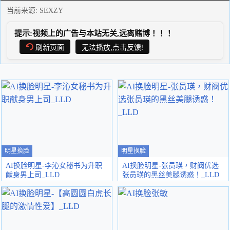
当前来源:
SEXZY
提示:视频上的广告与本站无关,远离赌博！！！
刷新页面
无法播放,点击反馈!
明星换脸
明星换脸
AI换脸明星-李沁女秘书为升职
AI换脸明星-张员瑛，财阀优选
献身男上司_LLD
张员瑛的黑丝美腿诱惑！_LLD