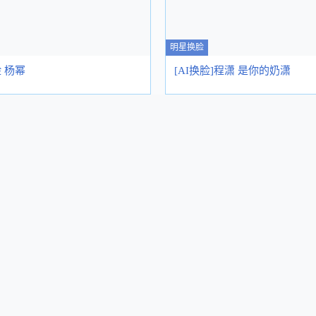
明星换脸
脸 杨幂
[AI换脸]程潇 是你的奶潇