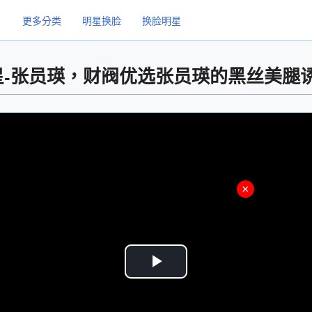
更多分类
明星换脸
换脸明星
星-张员瑛，财阀优选张员瑛的黑丝美腿诱
×
Play
Video