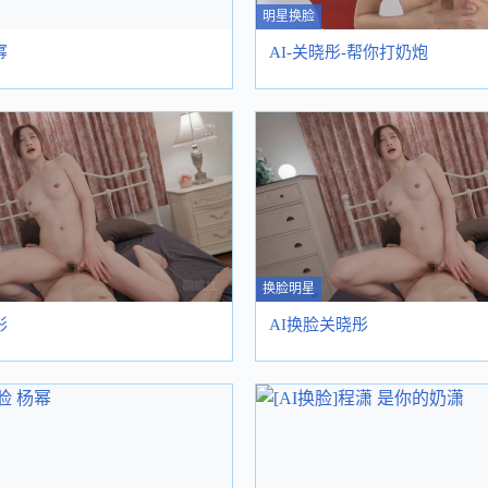
明星换脸
幂
AI-关晓彤-帮你打奶炮
换脸明星
彤
AI换脸关晓彤