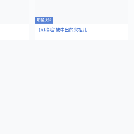
明星换脸
[AI换脸]被中出的宋祖儿