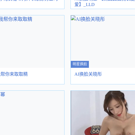
爱】_LLD
明星换脸
-我帮你来取取精
AI换脸关晓彤