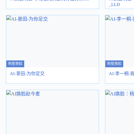
_LLD
明星换脸
明星换脸
AI-景田-为你足交
AI-李一桐