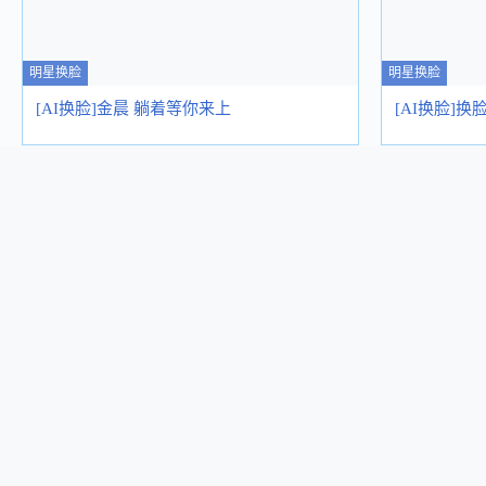
明星换脸
明星换脸
[AI换脸]金晨 躺着等你来上
[AI换脸]换