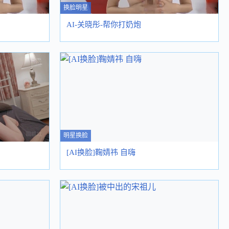
换脸明星
AI-关晓彤-帮你打奶炮
明星换脸
[AI换脸]鞠婧祎 自嗨