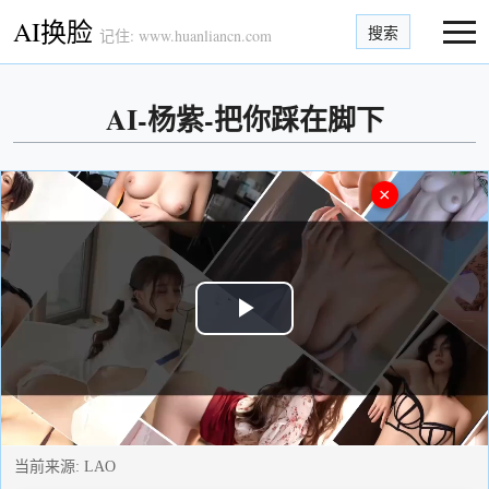
AI换脸
搜索
记住: www.huanliancn.com
AI-杨紫-把你踩在脚下
×
Play
Video
当前来源:
LAO