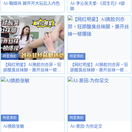
AI-鞠婧祎 脚开开大玩后入内色
AI-李沁张天爱-《双生花》#舔
脚
明星换脸
明星换脸
【网红明星】AI换脸刘亦菲，狂
【网红明星】AI换脸刘亦菲，狂
舔酸臭丝袜脚，撕开丝袜一顿爆
舔酸臭丝袜脚，撕开丝袜一顿爆
操。。.
操
明星换脸
明星换脸
AI换脸张敏
AI-景田-为你足交