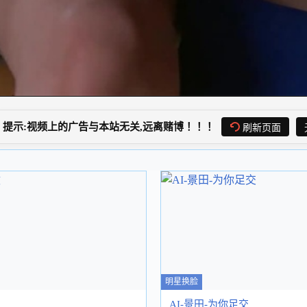
提示:视频上的广告与本站无关,远离赌博！！！
刷新页面
明星换脸
AI-景田-为你足交