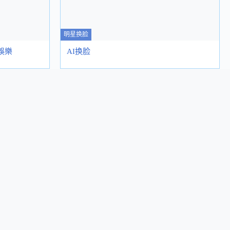
明星换脸
娛樂
AI换脸