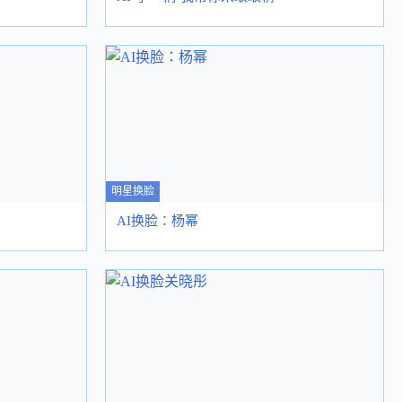
明星换脸
AI换脸：杨幂