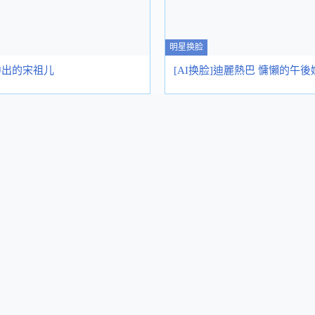
明星换脸
被中出的宋祖儿
[AI换脸]迪麗熱巴 慵懶的午後