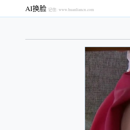
AI换脸
记住: www.huanliancn.com