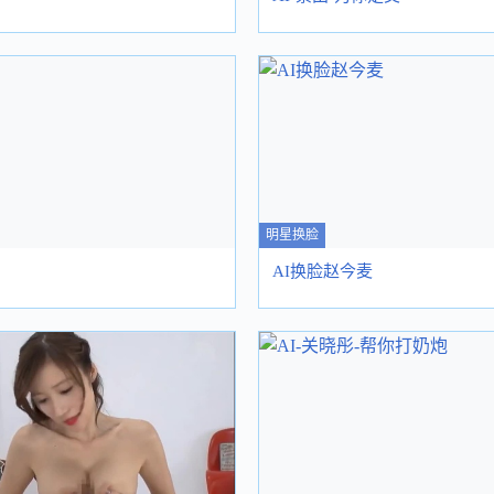
明星换脸
AI换脸赵今麦