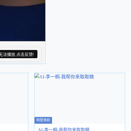
无法播放,点击反馈!
明星换脸
AI-李一桐-我帮你来取取精