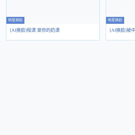
明星换脸
明星换脸
[AI换脸]程潇 是你的奶潇
[AI换脸]