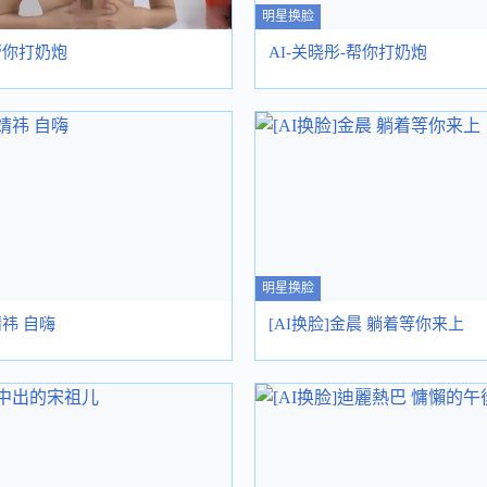
明星换脸
-帮你打奶炮
AI-关晓彤-帮你打奶炮
明星换脸
婧祎 自嗨
[AI换脸]金晨 躺着等你来上