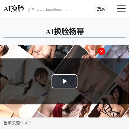
AI换脸
搜索
记住: www.huanliancn.com
AI换脸杨幂
×
Play
Video
当前来源:
LAO