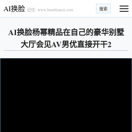
AI换脸
搜索
记住: www.huanliancn.com
AI换脸杨幂精品在自己的豪华别墅
大厅会见AV男优直接开干2