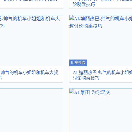
论骑乘技巧
明星换脸
巴-帅气的机车小姐姐和机车大叔
AI-迪丽热巴-帅气的机车小姐
巧
讨论骑乘技巧