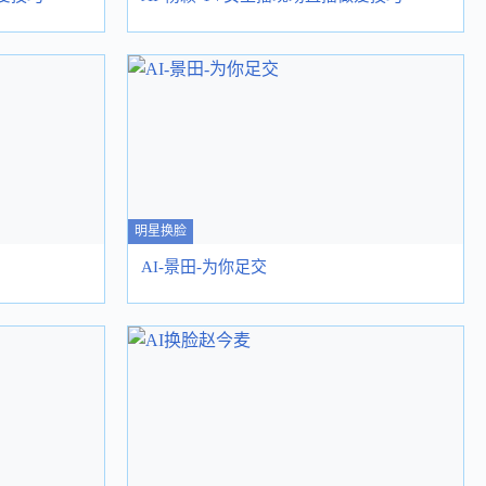
明星换脸
AI-景田-为你足交