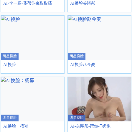
AI-李一桐-我帮你来取取精
AI换脸关晓彤
明星换脸
明星换脸
AI换脸
AI换脸赵今麦
明星换脸
明星换脸
AI换脸：杨幂
AI-关晓彤-帮你打奶炮