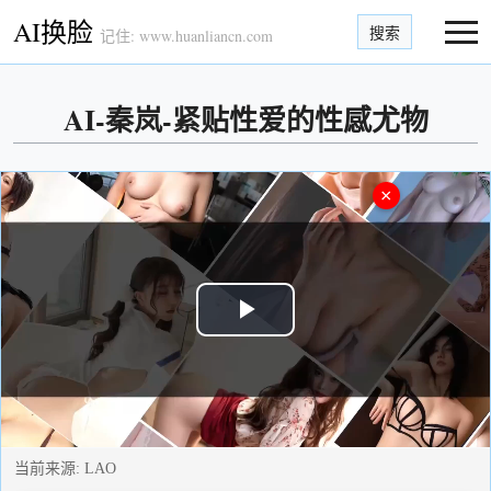
AI换脸
搜索
记住: www.huanliancn.com
AI-秦岚-紧贴性爱的性感尤物
×
Play
Video
当前来源:
LAO