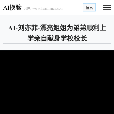
AI换脸
搜索
记住: www.huanliancn.com
AI-刘亦菲-漂亮姐姐为弟弟顺利上
学亲自献身学校校长