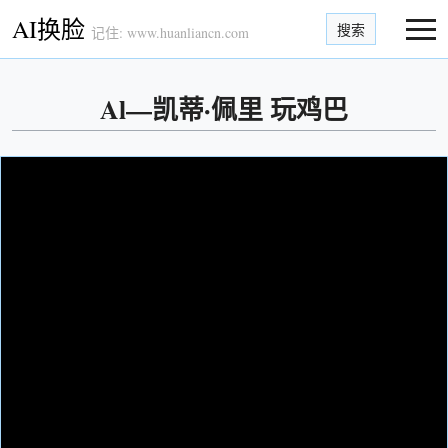
AI换脸
搜索
记住: www.huanliancn.com
Al—凯蒂·佩里 玩鸡巴