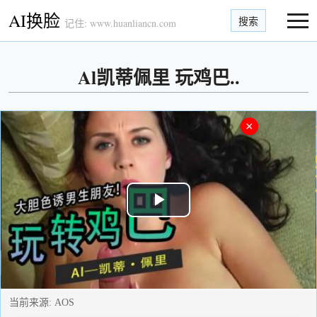
AI换脸
搜索
记住: www.huanliancn.com
Al凯蒂佩里 玩鸡巴..
×
Play
Video
当前来源:
AOS