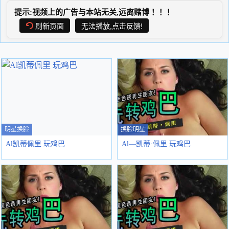
提示:视频上的广告与本站无关,远离赌博！！！
刷新页面
无法播放,点击反馈!
明星换脸
换脸明星
Al凯蒂佩里 玩鸡巴
Al—凯蒂·佩里 玩鸡巴