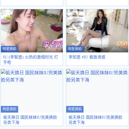
明星换脸
明星换脸
IU (李智恩) 火热的激情时光 打
李知恩 #IU 极致诱惑
手枪
明星换脸
明星换脸
偷天换日 国民妹妹IU完美换脸
偷天换日 国民妹妹IU完美换脸
另类下海
另类下海