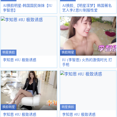
AI换脸明星-韩国国民妹妹【IU
AI换脸_【明星淫梦】韩国著名
李智恩】
艺人李Z恩IU制服性爱
明星换脸
换脸明星
李知恩 #IU 极致诱惑
IU (李智恩) 火热的激情时光 打
手枪
换脸明星
明星换脸
李知恩 #IU 极致诱惑
李知恩 #IU 极致诱惑