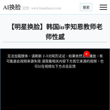
AI换脸
搜索
记住: www.huanliancn.com
【明星换脸】韩国iu李知恩教师老
师性感
This
is
×
a
无法加载媒体，请刷新 2-3次网页试试，如果依然无法播放，有
modal
window.
可能是此视频来源失效.请观看相关内容下方其它来源的视频，也
可以在视频左下方点击反馈