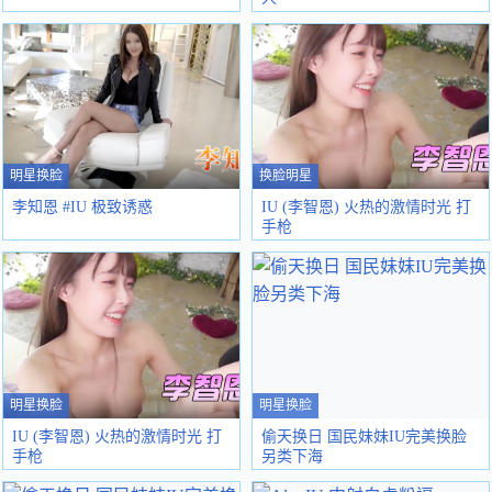
明星换脸
换脸明星
李知恩 #IU 极致诱惑
IU (李智恩) 火热的激情时光 打
手枪
明星换脸
明星换脸
IU (李智恩) 火热的激情时光 打
偷天换日 国民妹妹IU完美换脸
手枪
另类下海