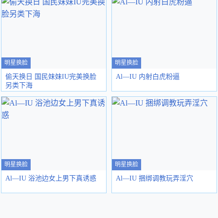
明星换脸
明星换脸
偷天换日 国民妹妹IU完美换脸
Al—IU 内射白虎粉逼
另类下海
明星换脸
明星换脸
Al—IU 浴池边女上男下真诱惑
Al—IU 捆绑调教玩弄淫穴