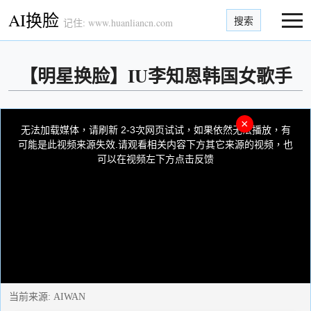
AI换脸
搜索
记住: www.huanliancn.com
【明星换脸】IU李知恩韩国女歌手
This
is
×
a
无法加载媒体，请刷新 2-3次网页试试，如果依然无法播放，有
modal
window.
可能是此视频来源失效.请观看相关内容下方其它来源的视频，也
可以在视频左下方点击反馈
当前来源:
AIWAN