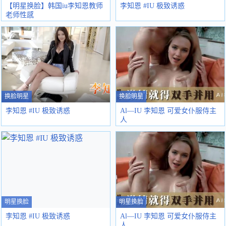
【明星换脸】韩国iu李知恩教师
李知恩 #IU 极致诱惑
老师性感
换脸明星
换脸明星
李知恩 #IU 极致诱惑
Al—IU 李知恩 可爱女仆服侍主
人
明星换脸
明星换脸
李知恩 #IU 极致诱惑
Al—IU 李知恩 可爱女仆服侍主
人