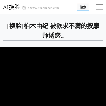
AI换脸
搜索
记住: www.huanliancn.com
[换脸]柏木由纪 被欲求不满的按摩
师诱惑..