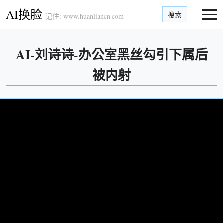
AI换脸
搜索
记住: www.huanliancn.com
AI-刘诗诗-办公室黑丝勾引下属后
被内射