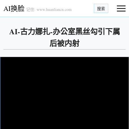
AI换脸
搜索
记住: www.huanliancn.com
AI-古力娜扎-办公室黑丝勾引下属
后被内射