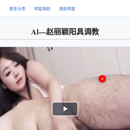
更多分类
明星换脸
换脸明星
Al—赵丽颖阳具调教
×
Play
Video