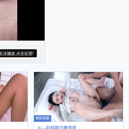
无法播放,点击反馈!
换脸明星
Al—赵丽颖白嫩诱惑