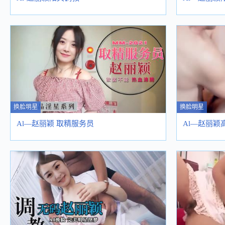
换脸明星
换脸明星
Al—赵丽颖 取精服务员
Al—赵丽颖