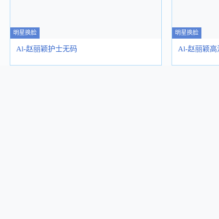
明星换脸
明星换脸
Al-赵丽颖护士无码
Al-赵丽颖