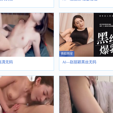
换脸明星
高清无码
Al—赵丽颖黑丝无码