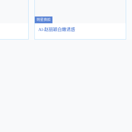
明星换脸
Al-赵丽颖白嫩诱惑