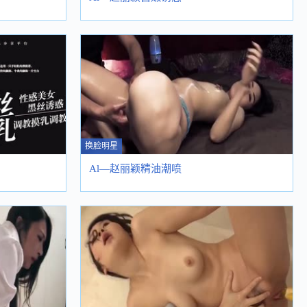
换脸明星
Al—赵丽颖精油潮喷