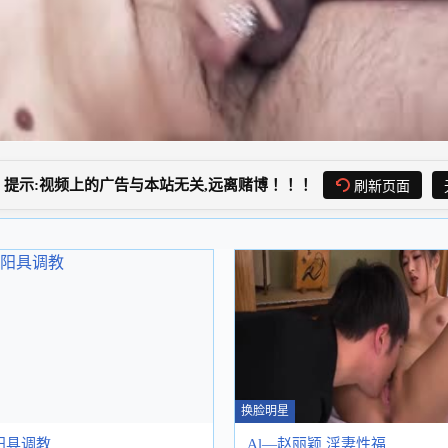
提示:视频上的广告与本站无关,远离赌博！！！
刷新页面
换脸明星
阳具调教
Al—赵丽颖 淫妻性福