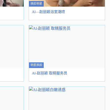
换脸明星
Al—赵丽颖浴室潮喷
明星换脸
Al-赵丽颖 取精服务员