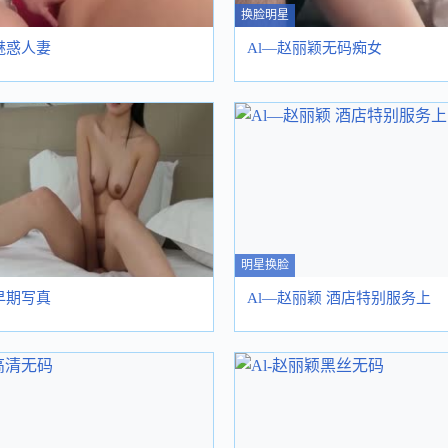
换脸明星
魅惑人妻
Al—赵丽颖无码痴女
明星换脸
早期写真
Al—赵丽颖 酒店特别服务上