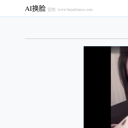
AI换脸
记住: www.huanliancn.com