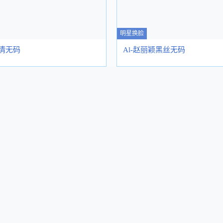
明星换脸
高清无码
Al-赵丽颖黑丝无码