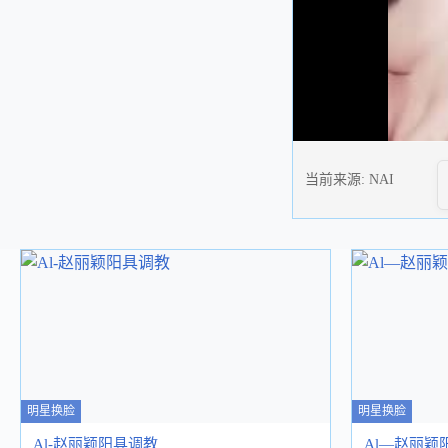
当前来源:
NAI
明星换脸
明星换脸
Al-赵丽颖阳具调教
Al—赵丽颖