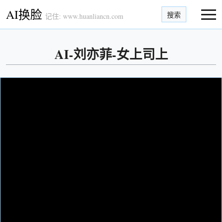
AI换脸
搜索
记住: www.huanliancn.com
AI-刘亦菲-女上司上