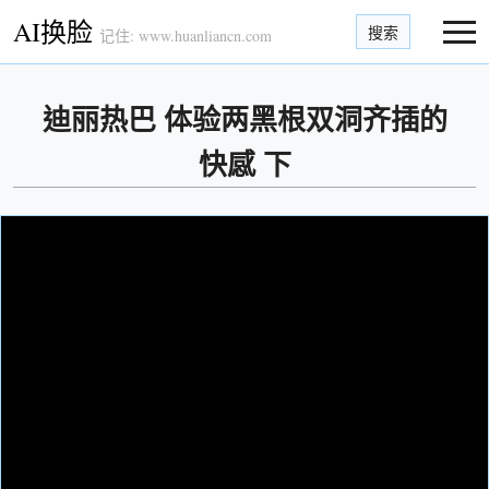
AI换脸
搜索
记住: www.huanliancn.com
迪丽热巴 体验两黑根双洞齐插的
快感 下