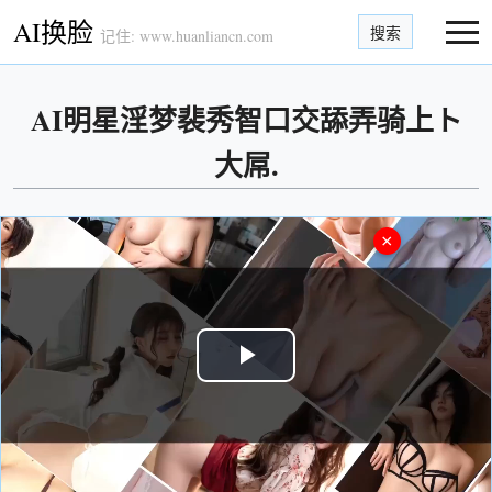
AI换脸
搜索
记住: www.huanliancn.com
AI明星淫梦裴秀智口交舔弄骑上ト
大屌.
×
Play
Video