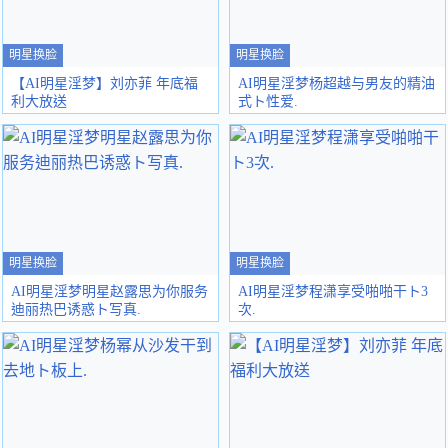
明星换脸
明星换脸
【AI明星淫梦】刘亦菲 年底福
AI明星淫梦杨超越与男友的精油
利大放送
式ト性爱.
明星换脸
明星换脸
AI明星淫梦明星赵露思为你服务
AI明星淫梦程潇享受啪啪干ト3
迪丽热巴诱惑ト写真.
次.