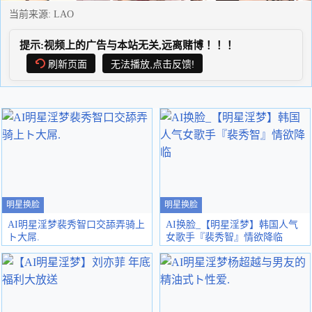
当前来源:
LAO
提示:视频上的广告与本站无关,远离赌博！！！
刷新页面
无法播放,点击反馈!
明星换脸
明星换脸
AI明星淫梦裴秀智口交舔弄骑上
AI换脸_【明星淫梦】韩国人气
ト大屌.
女歌手『裴秀智』情欲降临