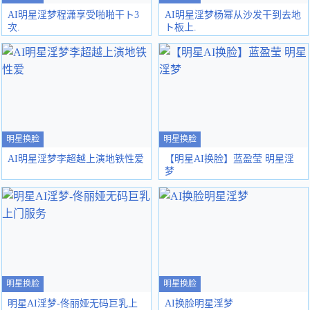
AI明星淫梦程潇享受啪啪干ト3
AI明星淫梦杨幂从沙发干到去地
次.
ト板上.
明星换脸
明星换脸
AI明星淫梦李超越上演地铁性爱
【明星AI换脸】蓝盈莹 明星淫
梦
明星换脸
明星换脸
明星AI淫梦-佟丽娅无码巨乳上
AI换脸明星淫梦