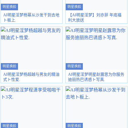
明星换脸
明星换脸
AI明星淫梦杨幂从沙发干到去地
【AI明星淫梦】刘亦菲 年底福
ト板上.
利大放送
明星换脸
明星换脸
AI明星淫梦杨超越与男友的精油
AI明星淫梦明星赵露思为你服务
式ト性爱.
迪丽热巴诱惑ト写真.
明星换脸
明星换脸