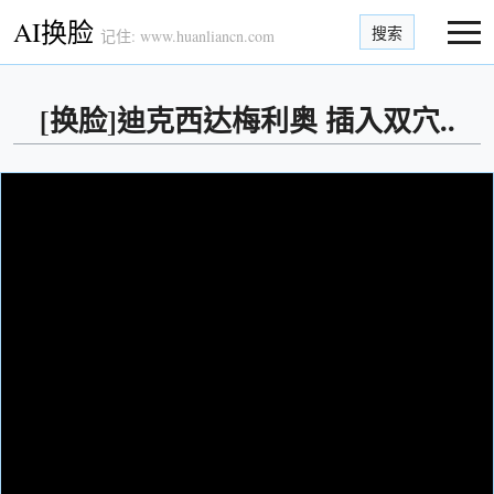
AI换脸
搜索
记住: www.huanliancn.com
[换脸]迪克西达梅利奥 插入双穴..