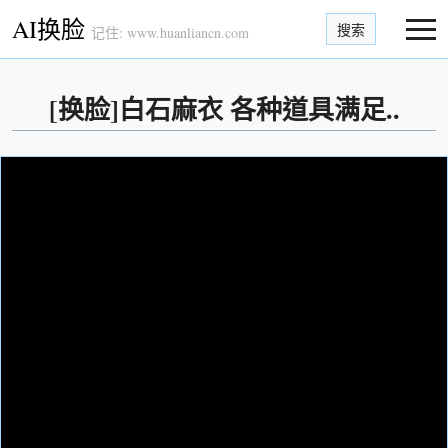
AI换脸
搜索
记住: www.huanliancn.com
[换脸]白石麻衣 各种道具满足..