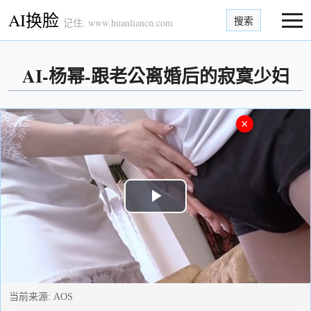
AI换脸
搜索
记住: www.huanliancn.com
AI-杨幂-跟老公离婚后的寂寞少妇
×
Play
Video
当前来源:
AOS