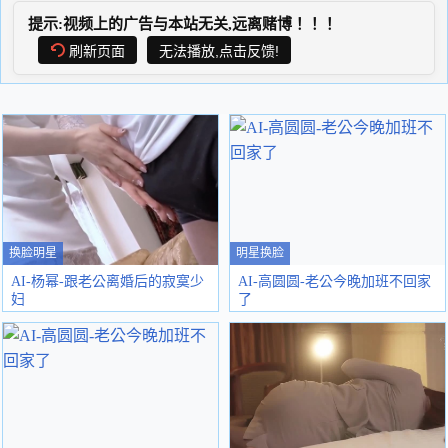
提示:视频上的广告与本站无关,远离赌博！！！
刷新页面
无法播放,点击反馈!
换脸明星
明星换脸
AI-杨幂-跟老公离婚后的寂寞少
AI-高圆圆-老公今晚加班不回家
妇
了