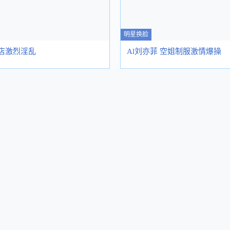
明星换脸
酒店激烈淫乱
Al刘亦菲 空姐制服激情爆操