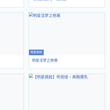
明星换脸
明星淫梦之杨幂