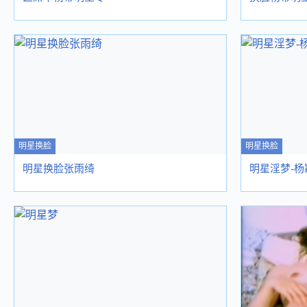
明星换脸
明星换脸
明星换脸张雨绮
明星淫梦-杨