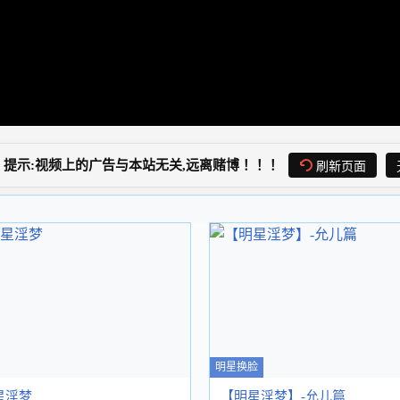
提示:视频上的广告与本站无关,远离赌博！！！
刷新页面
明星换脸
星淫梦
【明星淫梦】-允儿篇