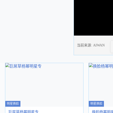
当前来源:
AIWAN
明星换脸
明星换脸
巨屌草杨幂明星专
换脸杨幂明