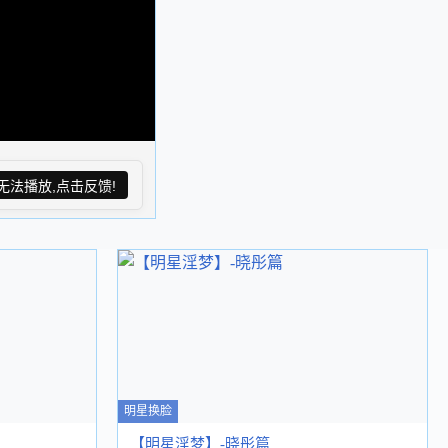
无法播放,点击反馈!
明星换脸
【明星淫梦】-晓彤篇