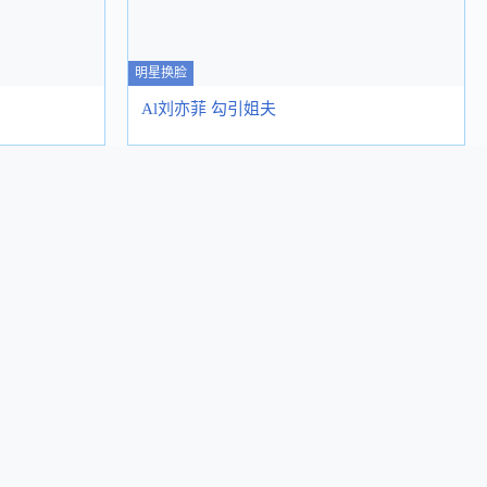
明星换脸
Al刘亦菲 勾引姐夫