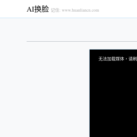
AI换脸
记住: www.huanliancn.com
This
is
a
无法加载媒体，请刷
modal
window.