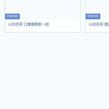
明星换脸
明星换脸
Al刘亦菲 口爆爆精射一脸
Al刘亦菲 