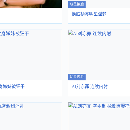
明星换脸
换脸杨幂明星淫梦
明星换脸
纹身嫩妹被狂干
Al刘亦菲 连续内射