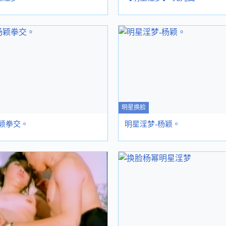
明星换脸
颖拳交。
明星淫梦-杨颖。