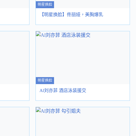
明星换脸
【明星换脸】佟丽娅，美胸爆乳
明星换脸
Al刘亦菲 酒店泳装援交