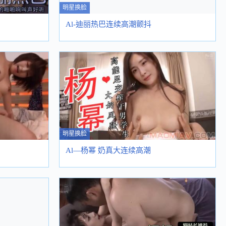
明星换脸
Al-迪丽热巴连续高潮颤抖
明星换脸
Al—杨幂 奶真大连续高潮