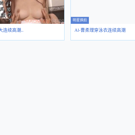
明星换脸
大连续高潮..
Al-曹柔理穿泳衣连续高潮