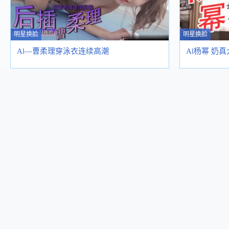
明星换脸
明星换脸
Al—曹柔理穿泳衣连续高潮
Al杨幂 奶真