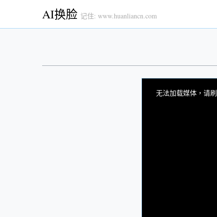
AI换脸
记住: www.huanliancn.com
This
is
a
无法加载媒体，请刷
modal
window.