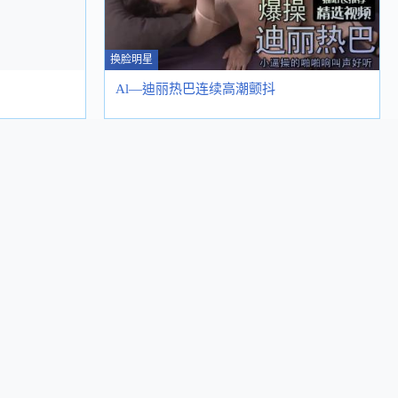
换脸明星
Al—迪丽热巴连续高潮颤抖