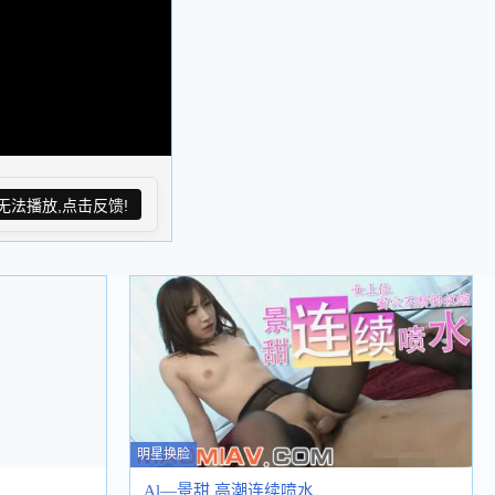
无法播放,点击反馈!
明星换脸
Al—景甜 高潮连续喷水