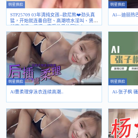
明星换脸
明星换脸
STP25709 03年清纯女孩--欧尼熊❤️劲头真
Al—迪丽热
猛，开始就连番自慰、高潮喷水淫叫、贤者
状态点燃一根烟，享受性爱的回味！
~STP25709
明星换脸
明星换脸
Al曹柔理穿泳衣连续高潮..
Al-张子枫