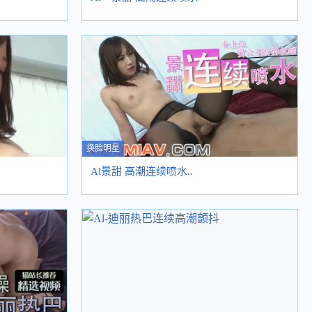
换脸明星
Al景甜 高潮连续喷水..