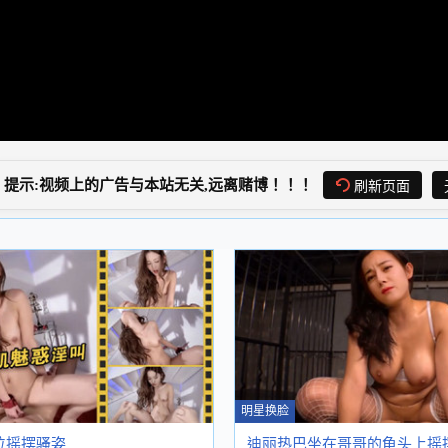
提示:视频上的广告与本站无关,远离赌博！！！
刷新页面
明星换脸
位摇摆骚姿
迪丽热巴坐在哥哥的龟头上摇