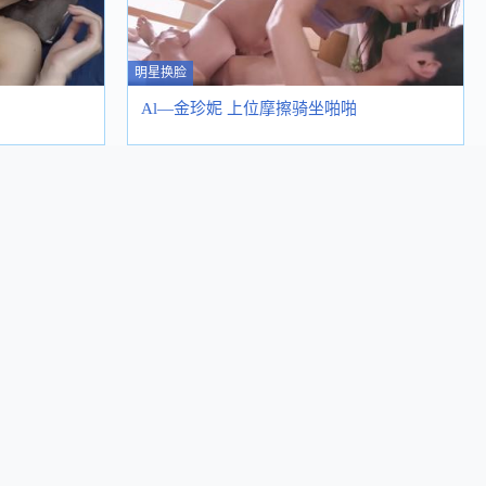
明星换脸
Al—金珍妮 上位摩擦骑坐啪啪