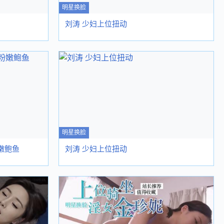
明星换脸
刘涛 少妇上位扭动
明星换脸
嫩鲍鱼
刘涛 少妇上位扭动