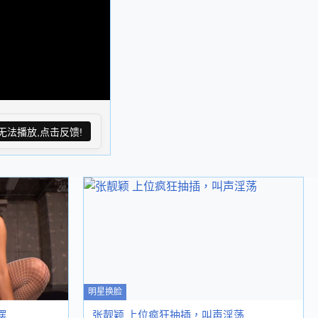
无法播放,点击反馈!
明星换脸
摆
张靓颖 上位疯狂抽插，叫声淫荡