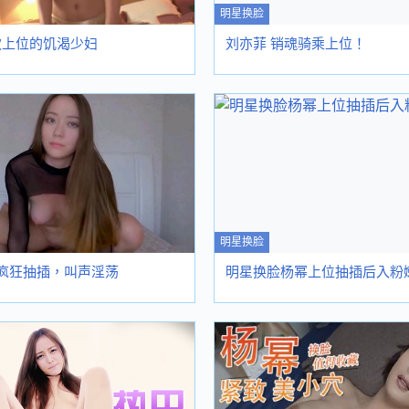
明星换脸
喜欢上位的饥渴少妇
刘亦菲 销魂骑乘上位！
明星换脸
位疯狂抽插，叫声淫荡
明星换脸杨幂上位抽插后入粉