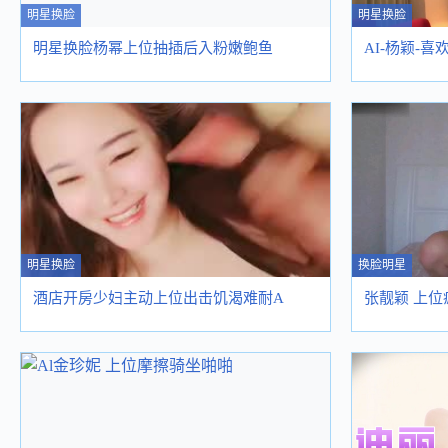
明星换脸
明星换脸
明星换脸杨幂上位抽插后入粉嫩鲍鱼
AI-杨颖-
明星换脸
换脸明星
酒店开房少妇主动上位出击饥渴难耐A
张靓颖 上