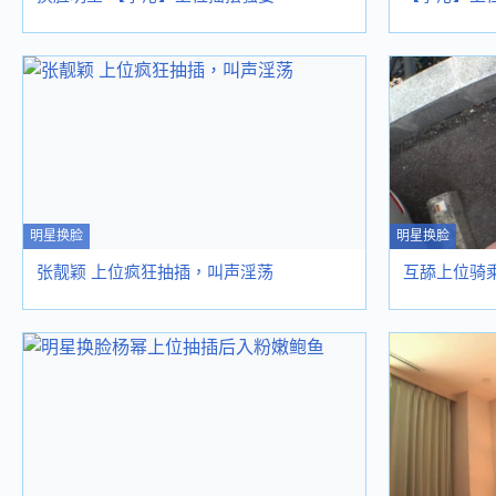
明星换脸
明星换脸
张靓颖 上位疯狂抽插，叫声淫荡
互舔上位骑