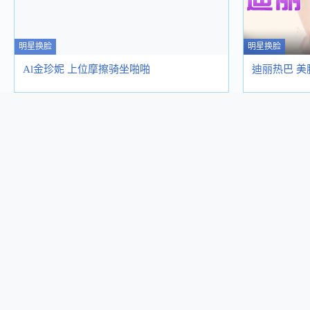
明星换脸
明星换脸
Al金珍妮 上位摩擦骑坐啪啪
迪丽热巴 