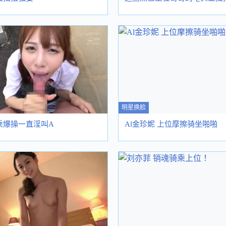
明星换脸
乘爆操一直淫叫A
Al金珍妮 上位摩擦骑坐啪啪