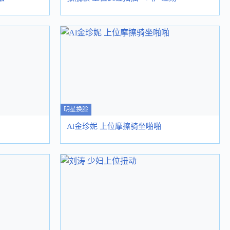
明星换脸
Al金珍妮 上位摩擦骑坐啪啪