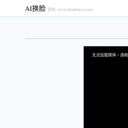
AI换脸
记住: www.huanliancn.com
This
is
a
无法加载媒体，请刷
modal
window.