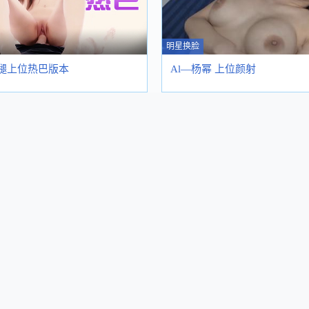
明星换脸
美腿上位热巴版本
Al—杨幂 上位颜射