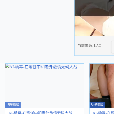
当前来源:
LAO
明星换脸
明星换脸
AI-杨幂-在瑜伽中和老外激情无码大战
AI-杨幂-