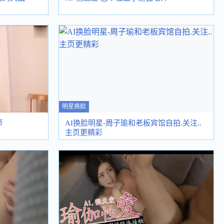
明星换脸
师
AI换脸明星-周子瑜和老板宾馆自拍.关注..
主页更精彩