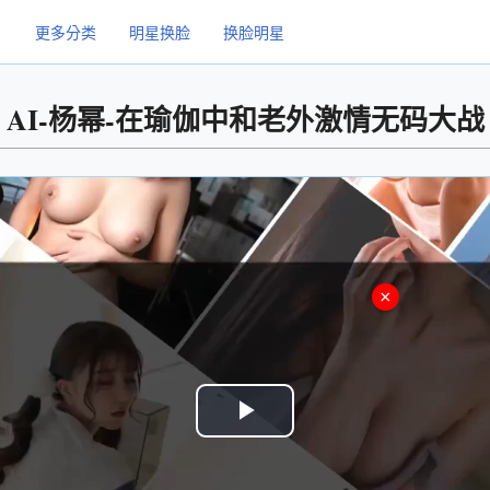
更多分类
明星换脸
换脸明星
AI-杨幂-在瑜伽中和老外激情无码大战
×
Play
Video