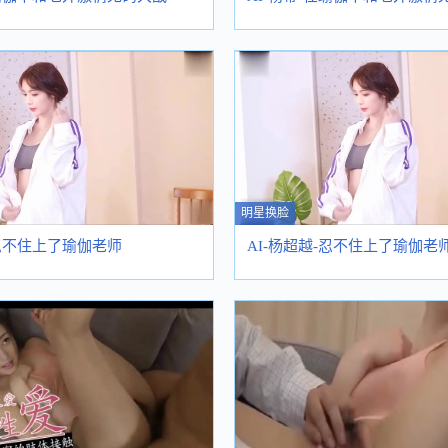
明星换脸
-忍不住上了瑜伽老师
AI-杨超越-忍不住上了瑜伽老