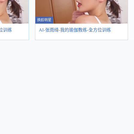
换脸明星
方位训练
AI-张雨绮-我的瑜伽教练-全方位训练