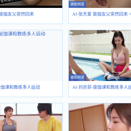
换脸明星
 瑜伽友父突然回来
AI-张天爱 瑜伽友父突然回来。
换脸明星
-瑜伽课和教练多人运动
AI-刘亦菲-瑜伽课和教练多人