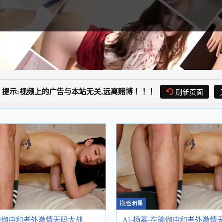
提示:视频上的广告与本站无关,远离赌博！！！
刷新页面
换脸明星
在瑜伽中和老外激情无码大战
AI-杨幂-在瑜伽中和老外激情