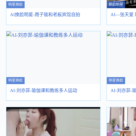
明星换脸
换脸明星
AI换脸明星-周子瑜和老板宾馆自拍
AI—张天爱
明星换脸
明星换脸
AI-刘亦菲-瑜伽课和教练多人运动
AI-刘亦菲