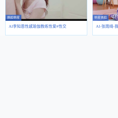
换脸明星
明星换脸
AI李知恩性感瑜伽教练性爱#性交
AI-张雨绮