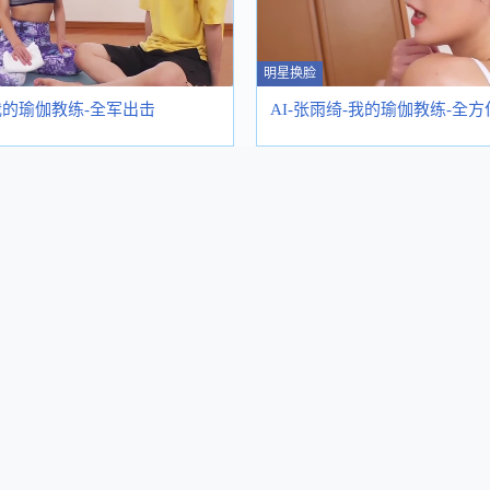
明星换脸
-我的瑜伽教练-全军出击
AI-张雨绮-我的瑜伽教练-全