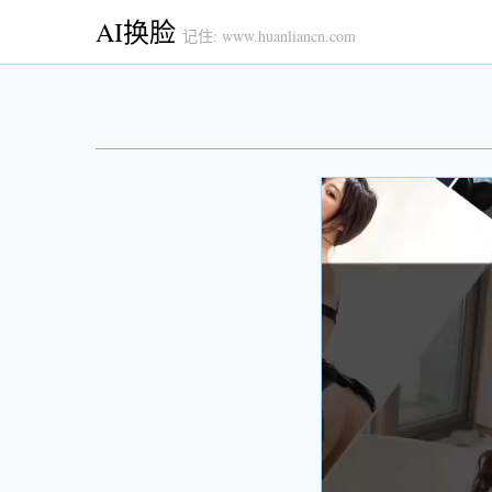
AI换脸
记住: www.huanliancn.com