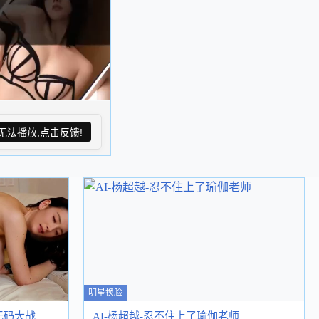
无法播放,点击反馈!
明星换脸
无码大战
AI-杨超越-忍不住上了瑜伽老师