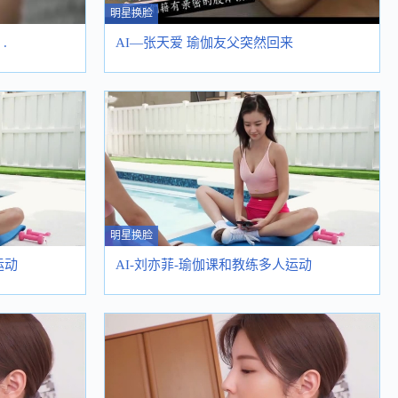
明星换脸
.
AI—张天爱 瑜伽友父突然回来
明星换脸
运动
AI-刘亦菲-瑜伽课和教练多人运动