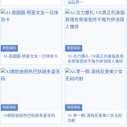
讪玩弄一
明星换脸
明星换脸
AI-高圆圆-明星女友一日体验卡
AI-古力娜扎-VR真正的身临其境
衣带渐宽终不悔为伊消得人憔悴
明星换脸
明星换脸
AI换脸迪丽热巴妖娆多姿无码
AI-李一桐-清纯反差美少女无码
内射