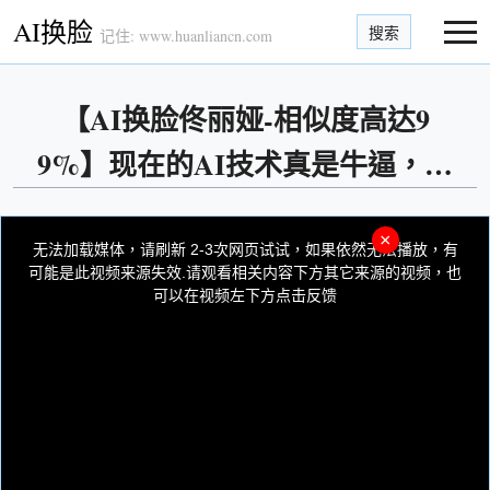
AI换脸
搜索
记住: www.huanliancn.com
【AI换脸佟丽娅-相似度高达9
9%】现在的AI技术真是牛逼，闭
眼冲刺吧
This
is
×
a
无法加载媒体，请刷新 2-3次网页试试，如果依然无法播放，有
modal
window.
可能是此视频来源失效.请观看相关内容下方其它来源的视频，也
可以在视频左下方点击反馈