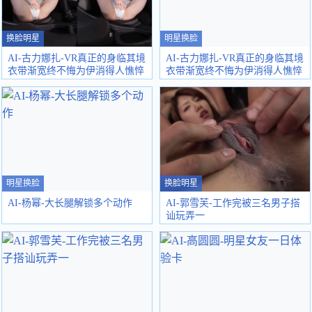
换脸明星
明星换脸
AI-古力娜扎-VR真正的身临其境
AI-古力娜扎-VR真正的身临其境
衣带渐宽终不悔为伊消得人憔悴
衣带渐宽终不悔为伊消得人憔悴
明星换脸
换脸明星
AI-杨幂-大长腿解锁多个动作
AI-郭雪芙-工作完被三名男子搭
讪玩弄一