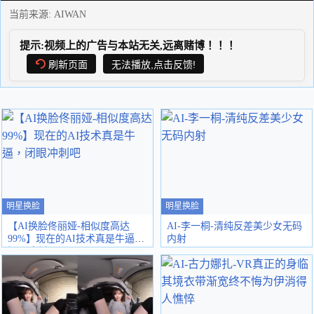
当前来源:
AIWAN
提示:视频上的广告与本站无关,远离赌博！！！
刷新页面
无法播放,点击反馈!
明星换脸
明星换脸
【AI换脸佟丽娅-相似度高达
AI-李一桐-清纯反差美少女无码
99%】现在的AI技术真是牛逼，
内射
闭眼冲刺吧