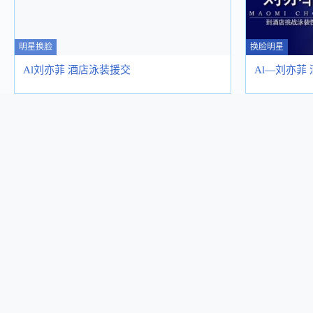
明星换脸
换脸明星
Al刘亦菲 酒店泳装援交
Al—刘亦菲