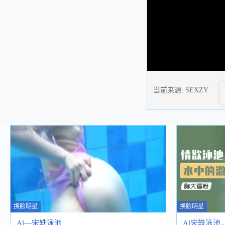
当前来源:
SEXZY
换脸明星
换脸明星
Al—宋轶泳池
Al宋轶泳池..