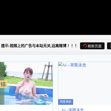
提示:视频上的广告与本站无关,远离赌博！！！
刷新页面
明星换脸
Al—宋轶泳池