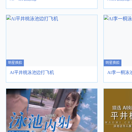
明星换脸
明星换脸
Al平井桃泳池边打飞机
Al李一桐泳