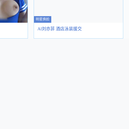
明星换脸
Al刘亦菲 酒店泳装援交