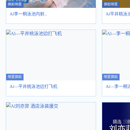
换脸明星
换脸明星
Al李一桐泳池内射..
Al平井桃泳
明星换脸
明星换脸
Al—平井桃泳池边打飞机
Al—李一桐