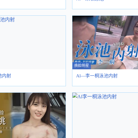
换脸明星
池内射
Al—李一桐泳池内射