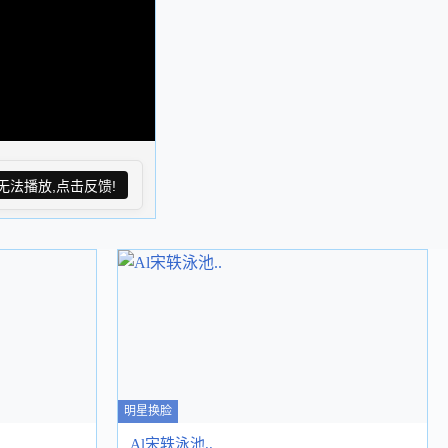
无法播放,点击反馈!
明星换脸
Al宋轶泳池..