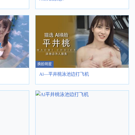
换脸明星
Al—平井桃泳池边打飞机