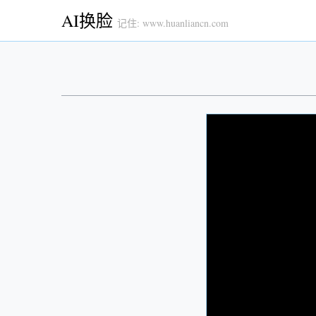
AI换脸
记住: www.huanliancn.com