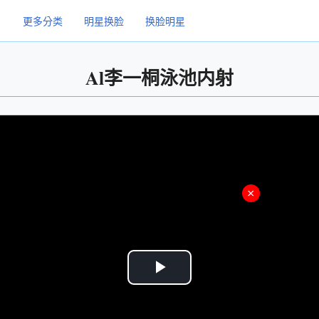
更多分类
明星换脸
换脸明星
Al李一桐泳池内射
×
Play
Video