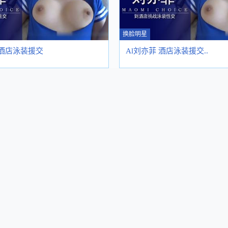
换脸明星
 酒店泳装援交
Al刘亦菲 酒店泳装援交..