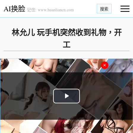
AI换脸
搜索
记住: www.huanliancn.com
林允儿 玩手机突然收到礼物，开
工
×
Play
Video