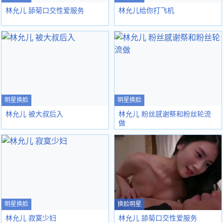
林允儿 舔菊口交性爱服务
林允儿给你打飞机
明星换脸
明星换脸
林允儿 被大叔后入
林允儿 粉丝感谢祭和粉丝轮流
做
明星换脸
换脸明星
林允儿 寂寞少妇
林允儿 舔菊口交性爱服务