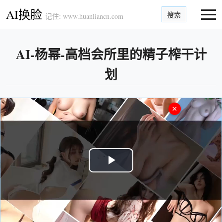
AI换脸
搜索
记住: www.huanliancn.com
AI-杨幂-高档会所里的精子榨干计
划
×
Play
Video