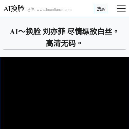
AI换脸
搜索
记住: www.huanliancn.com
AI～换脸 刘亦菲 尽情纵欲白丝。
高清无码。