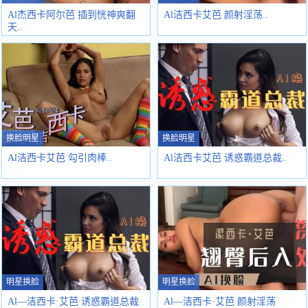
Al杰西卡阿尔芭 插到恍神爽翻
Al洁西卡艾芭 颜射淫荡..
天..
换脸明星
换脸明星
Al洁西卡艾芭 勾引肉棒..
Al洁西卡艾芭 诱惑霸道总裁..
明星换脸
明星换脸
Al—洁西卡·艾芭 诱惑霸道总裁
Al—洁西卡·艾芭 颜射淫荡