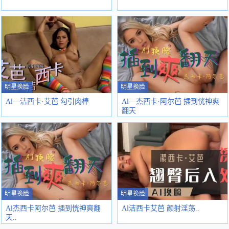
明星换脸
明星换脸
Al—洁西卡·艾芭 勾引肉棒
Al—杰西卡·阿尔芭 插到恍神爽
翻天
明星换脸
明星换脸
Al杰西卡阿尔芭 插到恍神爽翻
Al洁西卡艾芭 颜射淫荡..
天..