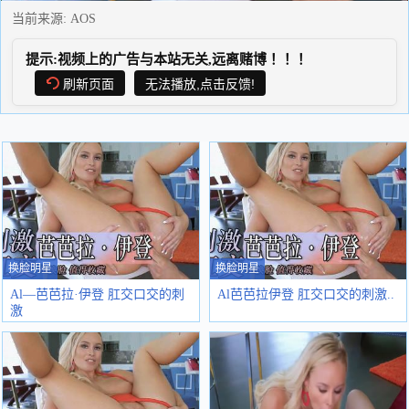
当前来源:
AOS
提示:视频上的广告与本站无关,远离赌博！！！
刷新页面
无法播放,点击反馈!
换脸明星
换脸明星
Al—芭芭拉·伊登 肛交口交的刺
Al芭芭拉伊登 肛交口交的刺激..
激