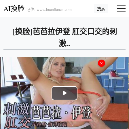
AI换脸
搜索
记住: www.huanliancn.com
[换脸]芭芭拉伊登 肛交口交的刺
激..
×
Play
Video