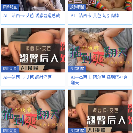
换脸明星
换脸明星
Al—洁西卡·艾芭 诱惑霸道总裁
Al—洁西卡·艾芭 勾引肉棒
换脸明星
换脸明星
Al—洁西卡·艾芭 颜射淫荡
Al—杰西卡·阿尔芭 插到恍神爽
翻天
换脸明星
换脸明星