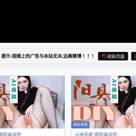
提示:视频上的广告与本站无关,远离赌博！！！
刷新页面
换脸明星
 假阳具自慰
Al金珍妮 假阳具自慰..