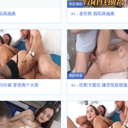
明星换脸
假阳具抽离
Al—金珍妮 假阳具抽离
换脸明星
尼科尔森 享受两个大屌
Al—珍妮卡雷拉 骚货性欲很强