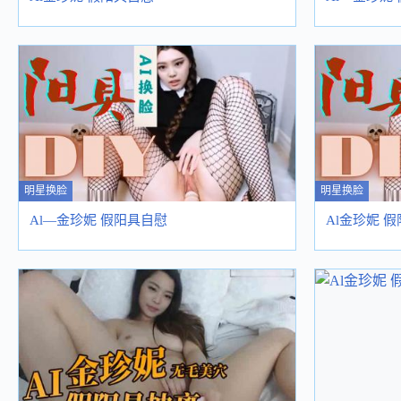
明星换脸
明星换脸
Al—金珍妮 假阳具自慰
Al金珍妮 假