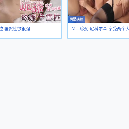
明星换脸
雷拉 骚货性欲很强
Al—珍妮·尼科尔森 享受两个