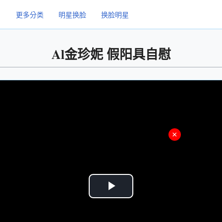
更多分类
明星换脸
换脸明星
Al金珍妮 假阳具自慰
×
Play
Video