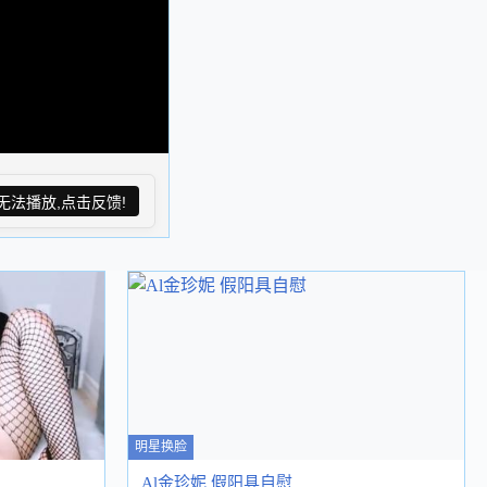
无法播放,点击反馈!
明星换脸
Al金珍妮 假阳具自慰