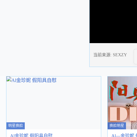
当前来源:
SEXZY
明星换脸
换脸明星
Al金珍妮 假阳具自慰
Al—金珍妮