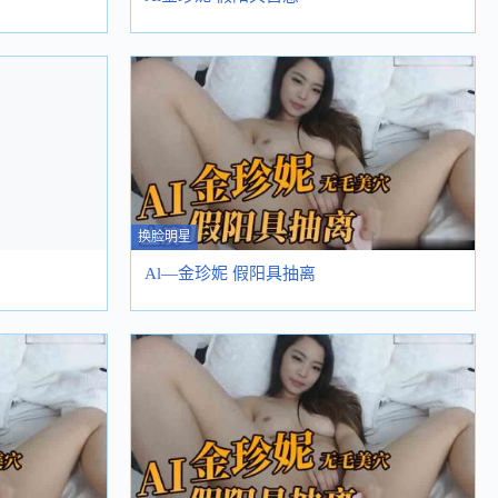
换脸明星
Al—金珍妮 假阳具抽离