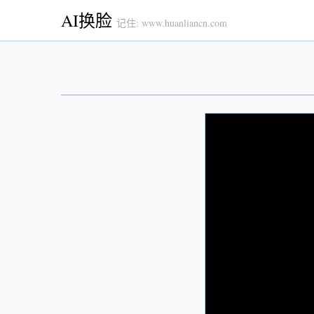
AI换脸
记住: www.huanliancn.com