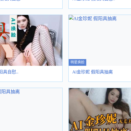
明星换脸
阳具自慰..
Al金珍妮 假阳具抽离