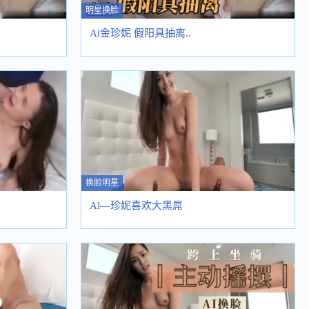
明星换脸
Al金珍妮 假阳具抽离..
换脸明星
Al—珍妮喜欢大黑屌