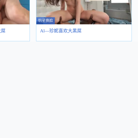
明星换脸
大屌
Al—珍妮喜欢大黑屌