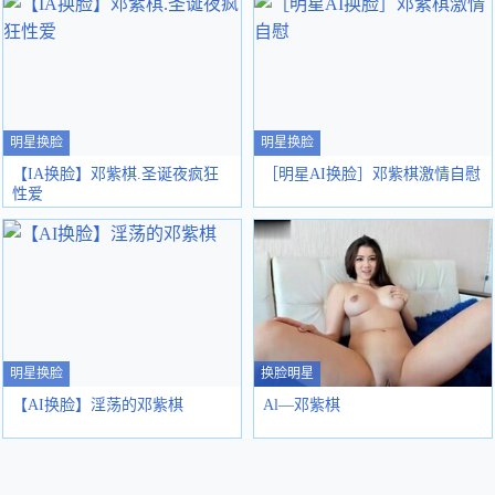
明星换脸
明星换脸
【IA换脸】邓紫棋.圣诞夜疯狂
［明星AI换脸］邓紫棋激情自慰
性爱
明星换脸
换脸明星
【AI换脸】淫荡的邓紫棋
Al—邓紫棋