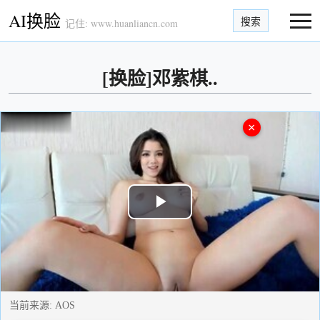
AI换脸
搜索
记住: www.huanliancn.com
[换脸]邓紫棋..
×
Play
Video
当前来源:
AOS