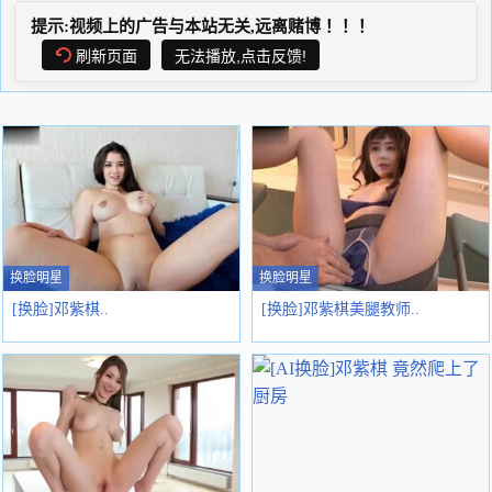
提示:视频上的广告与本站无关,远离赌博！！！
刷新页面
无法播放,点击反馈!
换脸明星
换脸明星
[换脸]邓紫棋..
[换脸]邓紫棋美腿教师..