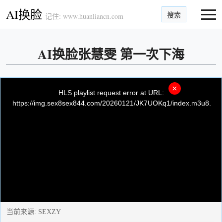
AI换脸
搜索
记住: www.huanliancn.com
AI换脸张慧雯 第一次下海
This
is
×
a
HLS playlist request error at URL:
modal
window.
https://img.sex8sex844.com/20260121/JK7UOKq1/index.m3u8.
当前来源:
SEXZY