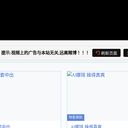
提示:视频上的广告与本站无关,远离赌博！！！
刷新页面
明星换脸
套中出
Al娜琏 操得真爽