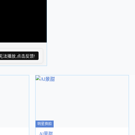
无法播放,点击反馈!
明星换脸
Al景甜