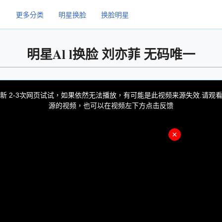
更多分类
明星换脸
换脸明星
明星Al l换脸 刘亦菲 无码唯一
新 2-3次网页试试，如果依然无法播放，有可能是此视频来源失效.请观
源的视频，也可以在视频左下方点击反馈
×