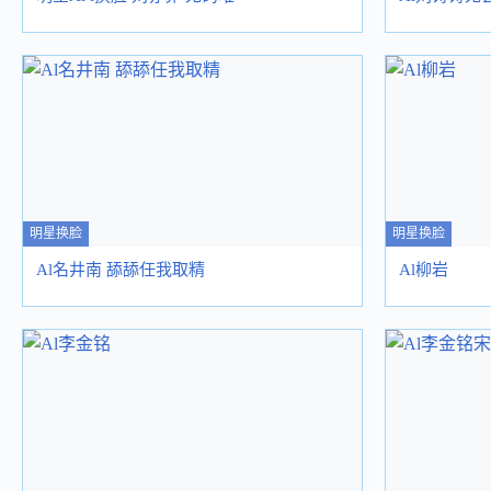
明星换脸
明星换脸
Al名井南 舔舔任我取精
Al柳岩