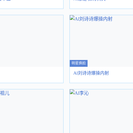
明星换脸
Al刘诗诗爆操内射