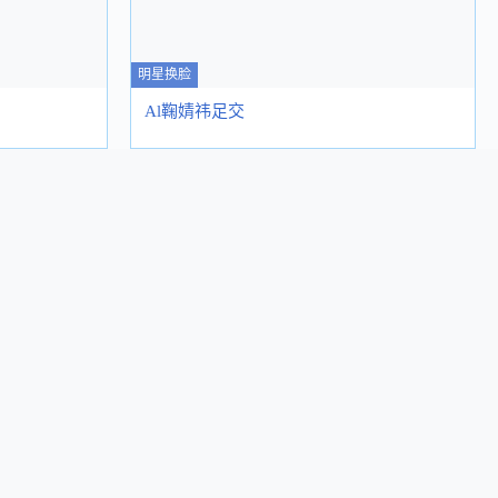
明星换脸
Al鞠婧祎足交