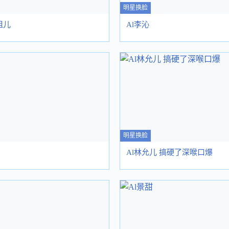
明星换脸
祖儿
Al李沁
明星换脸
Al林允儿 搞硬了深喉口爆