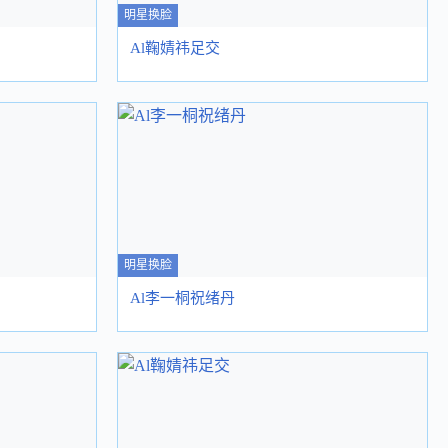
明星换脸
Al鞠婧祎足交
明星换脸
Al李一桐祝绪丹