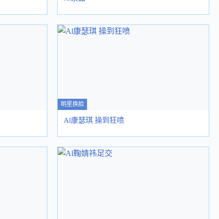
明星换脸
Al康瑟琪 操到狂喷