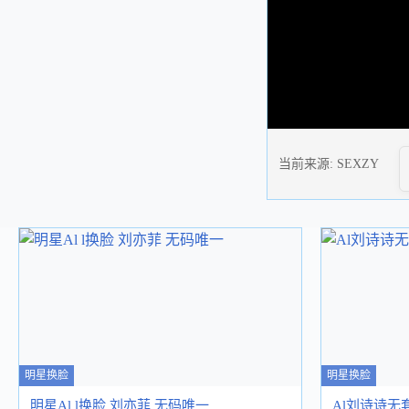
当前来源:
SEXZY
明星换脸
明星换脸
明星Al l换脸 刘亦菲 无码唯一
Al刘诗诗无