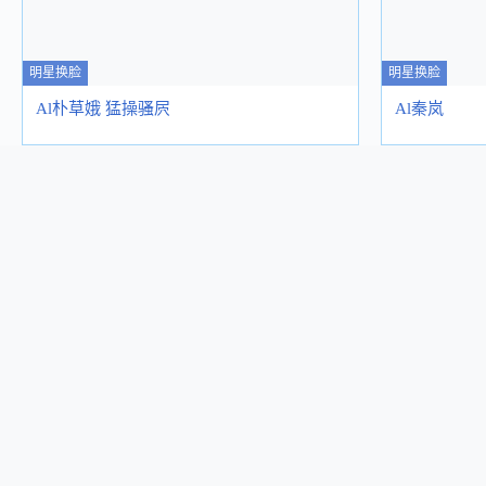
明星换脸
明星换脸
Al朴草娥 猛操骚屄
Al秦岚