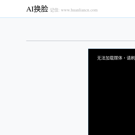
AI换脸
记住: www.huanliancn.com
This
is
a
无法加载媒体，请刷
modal
window.