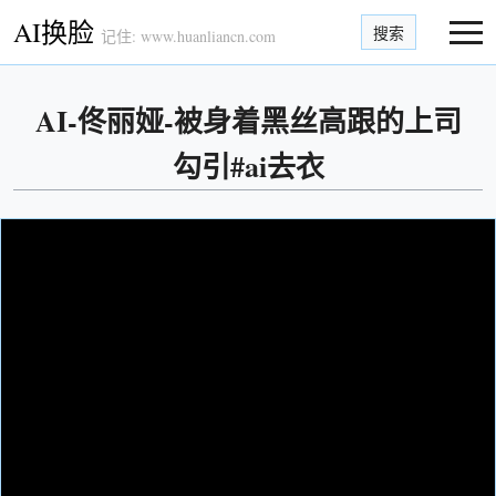
AI换脸
搜索
记住: www.huanliancn.com
AI-佟丽娅-被身着黑丝高跟的上司
勾引#ai去衣