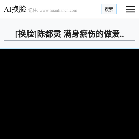
AI换脸
搜索
记住: www.huanliancn.com
[换脸]陈都灵 满身瘀伤的做爱..