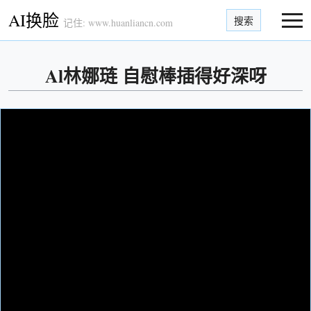
AI换脸
搜索
记住: www.huanliancn.com
Al林娜琏 自慰棒插得好深呀