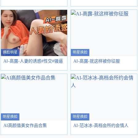
换脸明星
明星换脸
AI-高露-人妻的诱惑#性交#骚逼
AI-高露-就这样被你征服
明星换脸
明星换脸
AI高颜值美女作品合集
AI-范冰冰-高档会所约会情人