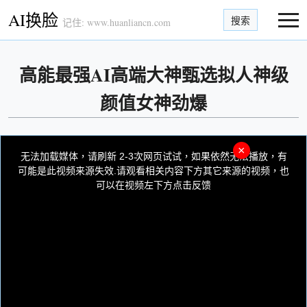
AI换脸
搜索
记住: www.huanliancn.com
高能最强AI高端大神甄选拟人神级
颜值女神劲爆
This
is
×
a
无法加载媒体，请刷新 2-3次网页试试，如果依然无法播放，有
modal
window.
可能是此视频来源失效.请观看相关内容下方其它来源的视频，也
可以在视频左下方点击反馈