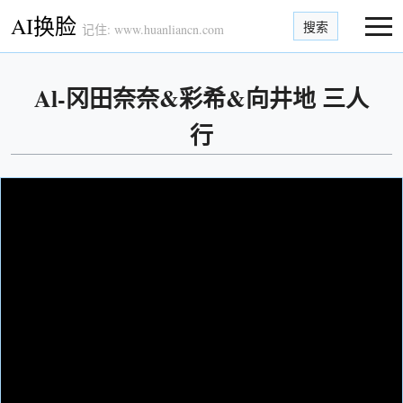
AI换脸
搜索
记住: www.huanliancn.com
Al-冈田奈奈&彩希&向井地 三人
行