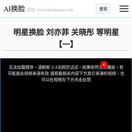
AI换脸
搜索
记住: www.huanliancn.com
明星换脸 刘亦菲 关晓彤 等明星
【一】
This
is
×
a
无法加载媒体，请刷新 2-3次网页试试，如果依然无法播放，有
modal
window.
可能是此视频来源失效.请观看相关内容下方其它来源的视频，也
可以在视频左下方点击反馈