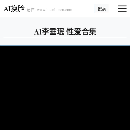
AI换脸
搜索
记住: www.huanliancn.com
Al李垂珉 性爱合集