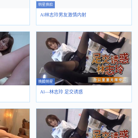
明星换脸
Al林志玲男友激情内射
换脸明星
Al—林志玲 足交诱惑