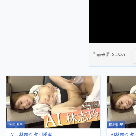
当前来源:
SEXZY
换脸明星
换脸明星
Al—林志玲 勾引乘客
Al林志玲 勾