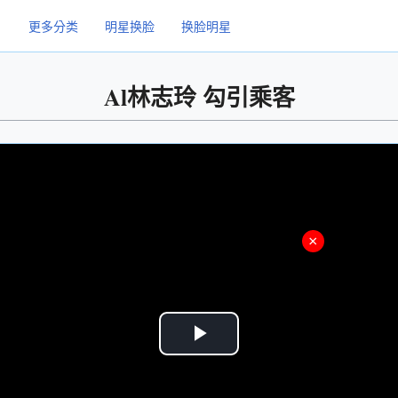
更多分类
明星换脸
换脸明星
Al林志玲 勾引乘客
×
Play
Video