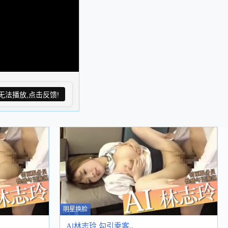
无法播放,点击反馈!
明星换脸
Al林志玲 勾引乘客..