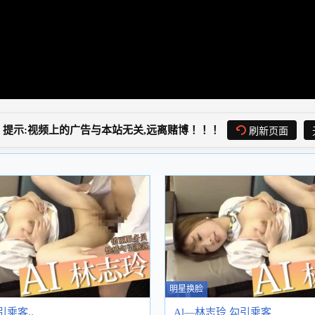
提示:视频上的广告与本站无关,远离赌博！！！
刷新页面
明星换脸
引乘客..
Al—林志玲 勾引乘客