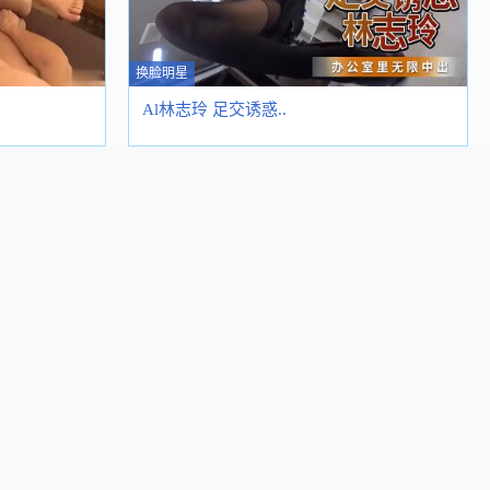
换脸明星
Al林志玲 足交诱惑..