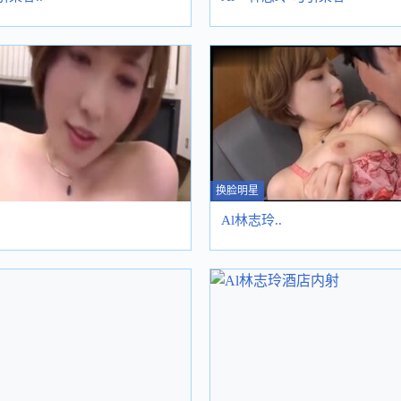
换脸明星
Al林志玲..