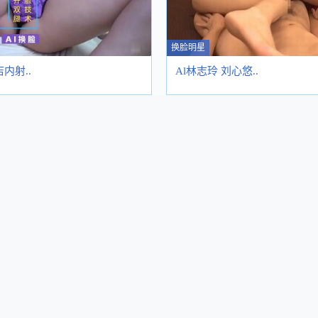
换脸明星
内射..
Al林志玲 刘心悠..