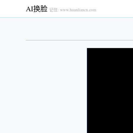
AI换脸
记住: www.huanliancn.com