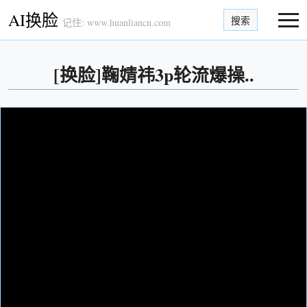
AI换脸
搜索
记住: www.huanliancn.com
[换脸]鞠婧祎3p轮流爆操..