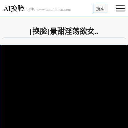
AI换脸
搜索
记住: www.huanliancn.com
[换脸]景甜淫荡欲女..